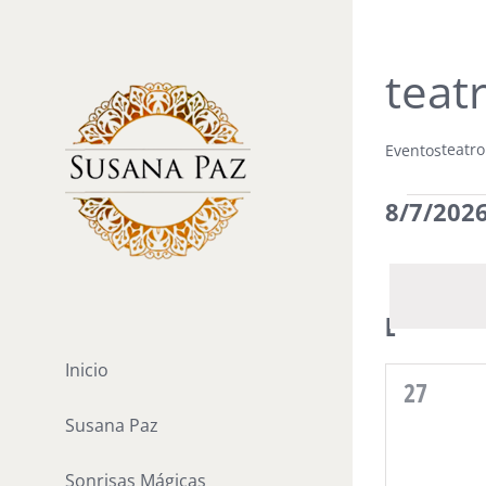
Saltar
al
teat
contenido
teatr
Eventos
Ev
8/7/202
Seleccio
la
fecha.
Cal
L
LUNES
Inicio
de
0
27
eventos
Susana Paz
Sonrisas Mágicas