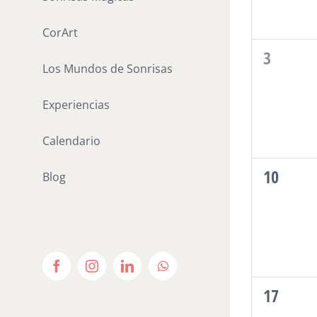
Eve
CorArt
0
3
Los Mundos de Sonrisas
eventos
Experiencias
Calendario
0
10
Blog
eventos
Facebook
Instagram
LinkedIn
WhatsApp
0
17