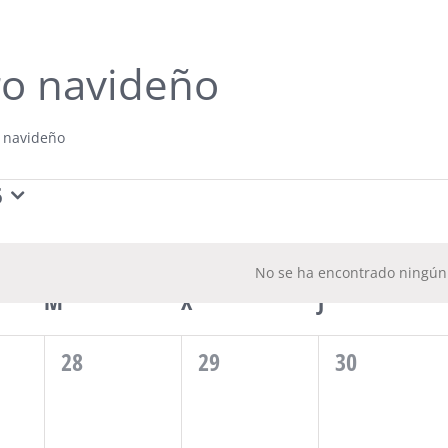
ro navideño
o navideño
entos
6
na
No se ha encontrado ningún 
endario
Aviso
M
MARTES
X
MIÉRCOLES
J
JUEVES
0
0
0
28
29
30
,
eventos,
eventos,
eventos,