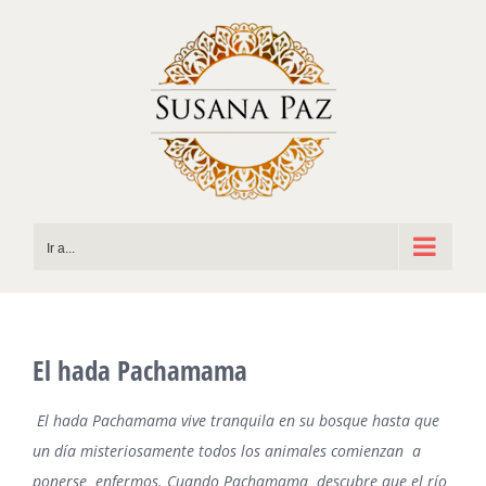
Saltar
al
contenido
Ir a...
El hada Pachamama
El hada Pachamama vive tranquila en su bosque hasta que
un día misteriosamente todos los animales comienzan a
ponerse enfermos. Cuando Pachamama descubre que el río