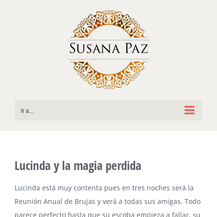
Saltar
al
contenido
Ir a...
Lucinda y la magia perdida
Lucinda está muy contenta pues en tres noches será la
Reunión Anual de Brujas y verá a todas sus amigas. Todo
parece perfecto hasta que su escoba empieza a fallar, su