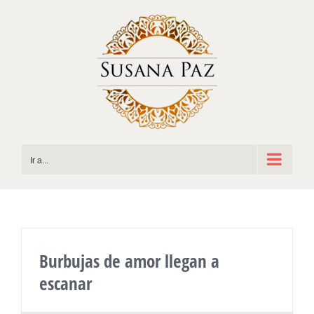
Saltar
al
contenido
Ir a...
Burbujas de amor llegan a
escanar