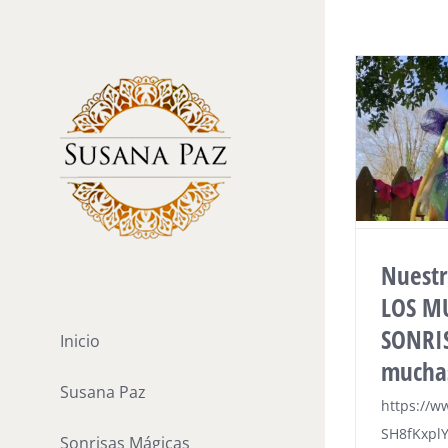
Saltar
al
contenido
Nuestr
LOS M
SONRIS
Inicio
muchas
Susana Paz
https://w
SH8fKxpl
Sonrisas Mágicas