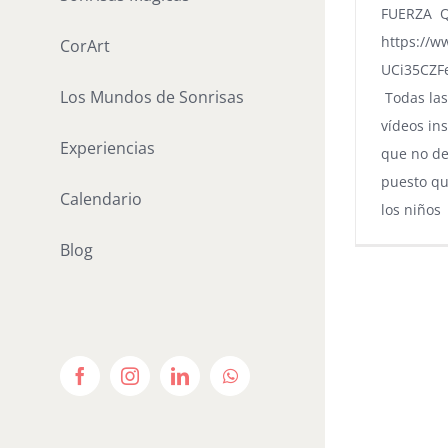
FUERZA Q
https://w
CorArt
UCi35CZ
Los Mundos de Sonrisas
Todas la
vídeos in
Experiencias
que no de
puesto qu
Calendario
los niños
Blog
Facebook
Instagram
LinkedIn
WhatsApp