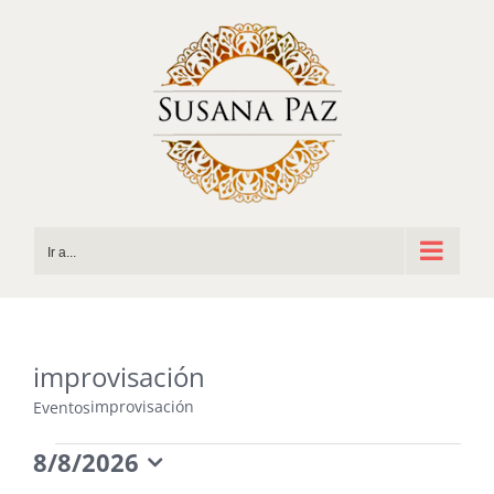
Saltar
al
contenido
Ir a...
improvisación
improvisación
Eventos
Eventos
8/8/2026
Selecciona