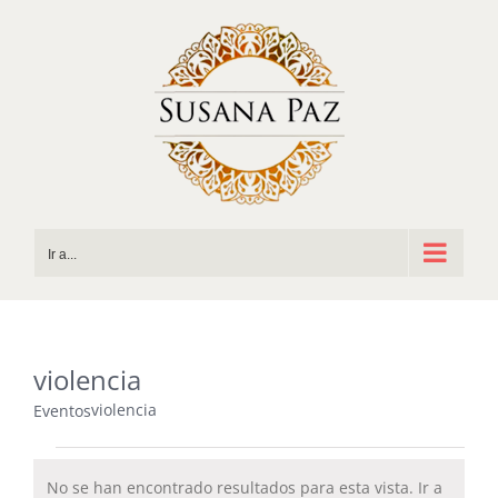
Saltar
al
contenido
Ir a...
violencia
violencia
Eventos
Eventos
No se han encontrado resultados para esta vista. Ir a