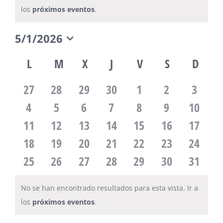
Aviso
los
próximos eventos
.
5/1/2026
Selecciona
Calendario
la
L
LUNES
M
MARTES
X
MIÉRCOLES
J
JUEVES
V
VIERNES
S
SÁBADO
D
DOM
fecha.
0
0
0
0
0
0
0
27
28
29
30
1
2
3
de
eventos
0
eventos
0
eventos
0
eventos
0
eventos
0
eventos
0
0
evento
4
5
6
7
8
9
10
0
eventos
0
eventos
0
eventos
0
eventos
0
eventos
0
eventos
evento
0
11
12
13
14
15
16
17
Eventos
eventos
0
eventos
0
eventos
0
eventos
0
eventos
0
eventos
0
evento
0
18
19
20
21
22
23
24
eventos
0
eventos
0
eventos
0
eventos
0
eventos
0
eventos
0
evento
0
25
26
27
28
29
30
31
eventos
eventos
eventos
eventos
eventos
eventos
evento
No se han encontrado resultados para esta vista. Ir a
Aviso
los
próximos eventos
.