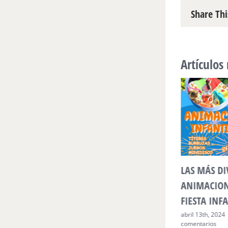
Share Thi
Artículos
VEN A JUGAR Y CREAR A
LAS MÁS DI
LA CASA DE LOS MUNDOS
ANIMACION
DE SONRISAS
FIESTA INF
abril 13th, 2024
|
Sin
abril 13th, 2024
comentarios
comentarios