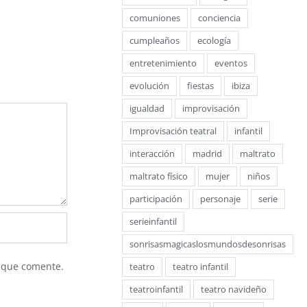
comuniones
conciencia
o
cumpleaños
ecología
entretenimiento
eventos
evolución
fiestas
ibiza
igualdad
improvisación
Improvisación teatral
infantil
interacción
madrid
maltrato
maltrato físico
mujer
niños
participación
personaje
serie
serieinfantil
sonrisasmagicaslosmundosdesonrisas
z que comente.
teatro
teatro infantil
teatroinfantil
teatro navideño