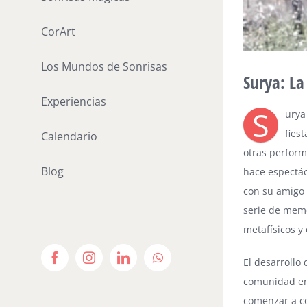
CorArt
Los Mundos de Sonrisas
Surya: La
Experiencias
S
urya
fies
Calendario
otras perform
Blog
hace espectác
con su amigo 
serie de meme
metafísicos y 
El desarrollo
Facebook
Instagram
LinkedIn
WhatsApp
comunidad en 
comenzar a co