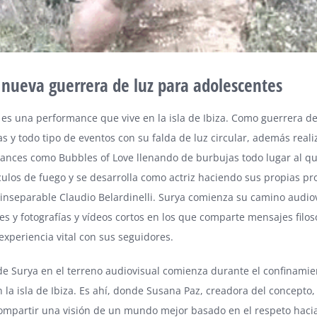
 nueva guerrera de luz para adolescentes
 es una performance que vive en la isla de Ibiza. Como guerrera d
tas y todo tipo de eventos con su falda de luz circular, además rea
ances como Bubbles of Love llenando de burbujas todo lugar al q
ulos de fuego y se desarrolla como actriz haciendo sus propias p
inseparable Claudio Belardinelli. Surya comienza su camino audio
s y fotografías y vídeos cortos en los que comparte mensajes filosó
experiencia vital con sus seguidores.
 de Surya en el terreno audiovisual comienza durante el confinamie
la isla de Ibiza. Es ahí, donde Susana Paz, creadora del concepto,
mpartir una visión de un mundo mejor basado en el respeto haci