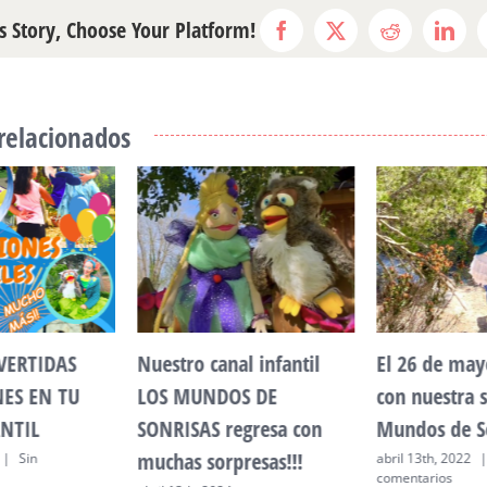
s Story, Choose Your Platform!
Facebook
X
Reddit
Link
 relacionados
VERTIDAS
Nuestro canal infantil
El 26 de ma
ES EN TU
LOS MUNDOS DE
con nuestra s
ANTIL
SONRISAS regresa con
Mundos de So
muchas sorpresas!!!
|
Sin
abril 13th, 2022
comentarios