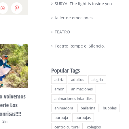
SURYA: The light is inside you
edIn
WhatsApp
Pinterest
taller de emociones
TEATRO
Teatro: Rompe el Silencio.
Popular Tags
actriz
adultos
alegría
amor
animaciones
yo volvemos
Bubbles of love: Un
VEN A JUGAR 
animaciones infantiles
erie Los
espectáculo de burbujas
LA CASA DE 
animadora
bailarina
bubbles
nrisas!!!!
diferente
DE SONRISAS
burbuja
burbujas
|
Sin
mayo 7th, 2020
|
Sin comentarios
abril 13th, 2024
|
comentarios
centro cultural
colegios