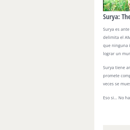
Surya: The
Surya es ante 
delimita el A
que ninguna i
lograr un mu
Surya tiene a
promete compar
veces se mues
Eso si… No ha