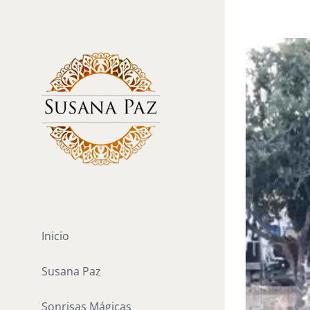
Saltar
al
Ver
contenido
imagen
más
grande
Inicio
Susana Paz
Sonrisas Mágicas